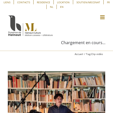
Passer
Panneau de gestion des cookies
LIENS
CONTACTS
RESIDENCE
LOCATION
SOUTIEN/MECENAT
FR
NL
EN
au
contenu
Chargement en cours...
Accueil
Tag:
Clip vidéo