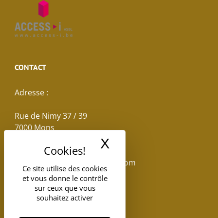
CONTACT
Adresse :
Rue de Nimy 37 / 39
7000 Mons
X
Masquer le band
Email :
reservations.losseau@gmail.com
Ce site utilise des cookies
et vous donne le contrôle
Tel: +32(0)65.398.880
sur ceux que vous
souhaitez activer