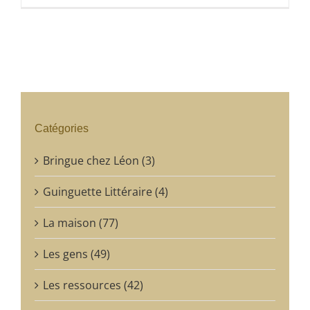
Catégories
Bringue chez Léon (3)
Guinguette Littéraire (4)
La maison (77)
Les gens (49)
Les ressources (42)