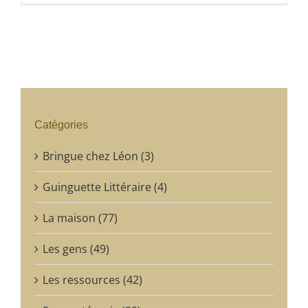
Catégories
Bringue chez Léon (3)
Guinguette Littéraire (4)
La maison (77)
Les gens (49)
Les ressources (42)