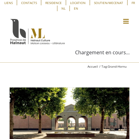
Passer
Panneau de gestion des cookies
LIENS
CONTACTS
RESIDENCE
LOCATION
SOUTIEN/MECENAT
FR
NL
EN
au
contenu
Chargement en cours...
Accueil
Tag:
Grand-Hornu