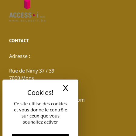
CONTACT
Adresse :
Rue de Nimy 37 / 39
7000 Mons
X
Masquer le band
Email :
reservations.losseau@gmail.com
Ce site utilise des cookies
et vous donne le contrôle
Tel: +32(0)65.398.880
sur ceux que vous
souhaitez activer