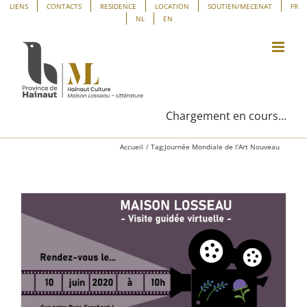
Passer
Panneau de gestion des cookies
LIENS
CONTACTS
RESIDENCE
LOCATION
SOUTIEN/MECENAT
FR
NL
EN
au
contenu
Chargement en cours...
Accueil
Tag:
Journée Mondiale de l'Art Nouveau