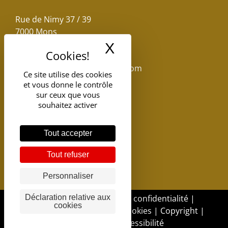
Rue de Nimy 37 / 39
7000 Mons
X
Masquer le band
Email :
reservations.losseau@gmail.com
Ce site utilise des cookies
et vous donne le contrôle
Tel: +32(0)65.398.880
sur ceux que vous
souhaitez activer
Tout accepter
Tout refuser
Personnaliser
DGSI - 2017 |
Politique de confidentialité
|
Déclaration relative aux
cookies
Politique d'utilisation des cookies
|
Copyright
|
Déclaration d’accessibilité