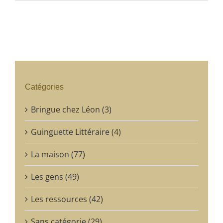
Catégories
Bringue chez Léon (3)
Guinguette Littéraire (4)
La maison (77)
Les gens (49)
Les ressources (42)
Sans catégorie (29)