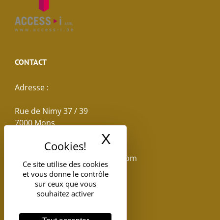
CONTACT
Adresse :
Rue de Nimy 37 / 39
7000 Mons
X
Masquer le band
Email :
reservations.losseau@gmail.com
Ce site utilise des cookies
et vous donne le contrôle
Tel: +32(0)65.398.880
sur ceux que vous
souhaitez activer