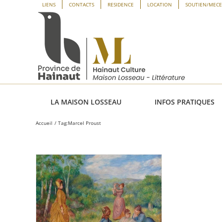
Passer
Panneau de gestion des cookies
LIENS
CONTACTS
RESIDENCE
LOCATION
SOUTIEN/MEC
au
contenu
LA MAISON LOSSEAU
INFOS PRATIQUES
Accueil
Tag:
Marcel Proust
Daniel
t, « À
 fleurs »