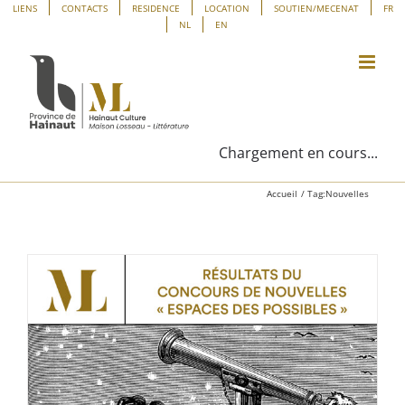
Passer
Panneau de gestion des cookies
LIENS
CONTACTS
RESIDENCE
LOCATION
SOUTIEN/MECENAT
FR
NL
EN
au
contenu
Chargement en cours...
Accueil
Tag:
Nouvelles