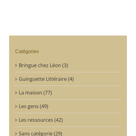
Catégories
Bringue chez Léon (3)
Guinguette Littéraire (4)
La maison (77)
Les gens (49)
Les ressources (42)
Sans catégorie (29)