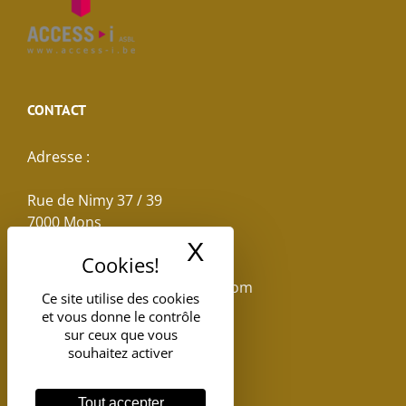
CONTACT
Adresse :
Rue de Nimy 37 / 39
7000 Mons
X
Masquer le band
Email :
reservations.losseau@gmail.com
Ce site utilise des cookies
et vous donne le contrôle
Tel: +32(0)65.398.880
sur ceux que vous
souhaitez activer
Tout accepter