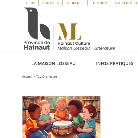
Passer
Panneau de gestion des cookies
LIENS
CONTACTS
RESIDENCE
LOCATION
SOUTIEN/MEC
au
contenu
LA MAISON LOSSEAU
INFOS PRATIQUES
Accueil
Tag:
Orchestre