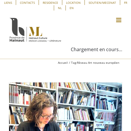
Passer
Panneau de gestion des cookies
LIENS
CONTACTS
RESIDENCE
LOCATION
SOUTIEN/MECENAT
FR
NL
EN
au
contenu
Chargement en cours...
Accueil
Tag:
Réseau Art nouveau européen