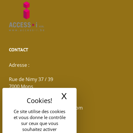
CONTACT
Adresse :
Rue de Nimy 37 / 39
7000 Mons
X
Masquer le band
Email :
reservations.losseau@gmail.com
Ce site utilise des cookies
et vous donne le contrôle
Tel: +32(0)65.398.880
sur ceux que vous
souhaitez activer