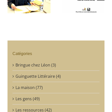
2023 – Atelier panique
D’ARTISTES – ‘ART
couronné !
NOUVEAU AS A NEW
EUTOPIA’
Catégories
Bringue chez Léon (3)
Guinguette Littéraire (4)
La maison (77)
Les gens (49)
Les ressources (42)