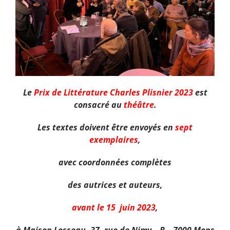
Le
Prix de Littérature Charles Plisnier 2023
est
consacré au
théâtre
.
Les textes doivent être envoyés en
sept
exemplaires
,
avec coordonnées complètes
des autrices et auteurs,
avant le 15 juin 2023
,
à Maison Losseau, 37, rue de Nimy – B – 7000 Mons