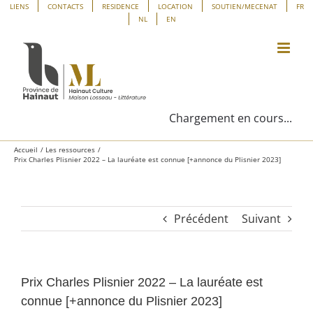
Passer
Panneau de gestion des cookies
LIENS
CONTACTS
RESIDENCE
LOCATION
SOUTIEN/MECENAT
FR
NL
EN
au
contenu
Chargement en cours...
Accueil
Les ressources
Prix Charles Plisnier 2022 – La lauréate est connue [+annonce du Plisnier 2023]
Précédent
Suivant
Prix Charles Plisnier 2022 – La lauréate est
connue [+annonce du Plisnier 2023]