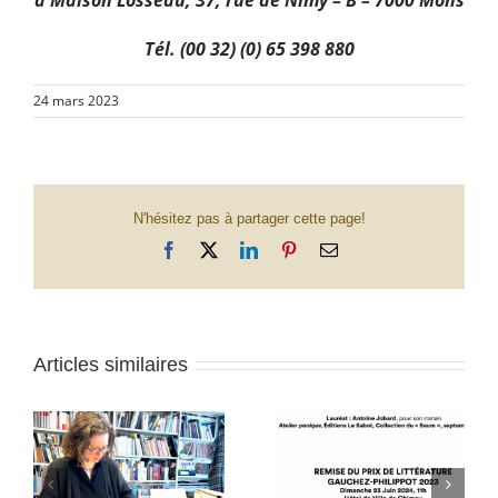
Tél. (00 32) (0) 65 398 880
24 mars 2023
N'hésitez pas à partager cette page!
Facebook
X
LinkedIn
Pinterest
Email
Articles similaires
APPEL À
te
Prix Gauchez-Philippot
RÉSIDENCES
u