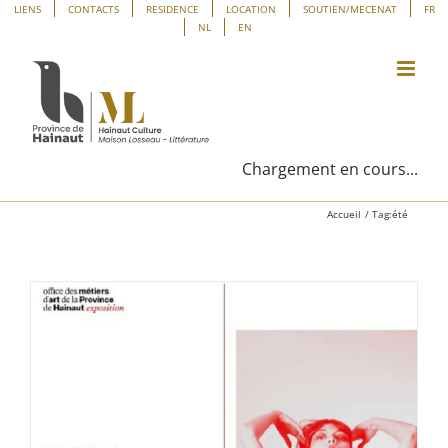
Passer
Panneau de gestion des cookies
LIENS
CONTACTS
RESIDENCE
LOCATION
SOUTIEN/MECENAT
FR
NL
EN
au
contenu
Chargement en cours...
Accueil
Tag:
été