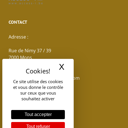
CONTACT
Adresse :
Rue de Nimy 37 / 39
7000 Mons
X
Masquer le band
Email :
reservations.losseau@gmail.com
Ce site utilise des cookies
et vous donne le contrôle
Tel: +32(0)65.398.880
sur ceux que vous
souhaitez activer
Tout accepter
Tout refuser