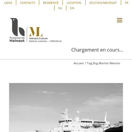
Passer
Panneau de gestion des cookies
LIENS
CONTACTS
RESIDENCE
LOCATION
SOUTIEN/MECENAT
FR
NL
EN
au
contenu
Chargement en cours...
Accueil
Tag:
Stig Marlon Weston