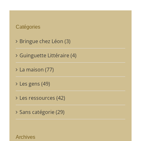
Catégories
Bringue chez Léon (3)
Guinguette Littéraire (4)
La maison (77)
Les gens (49)
Les ressources (42)
Sans catégorie (29)
Archives