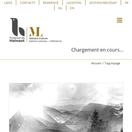
Passer
Panneau de gestion des cookies
LIENS
CONTACTS
RESIDENCE
LOCATION
SOUTIEN/MECENAT
FR
NL
EN
au
contenu
Chargement en cours...
Accueil
Tag:
voyage
.