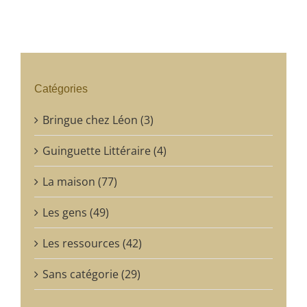
Catégories
Bringue chez Léon (3)
Guinguette Littéraire (4)
La maison (77)
Les gens (49)
Les ressources (42)
Sans catégorie (29)