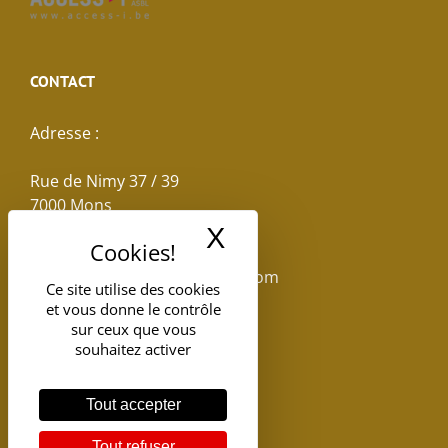
CONTACT
Adresse :
Rue de Nimy 37 / 39
7000 Mons
X
Masquer le band
Email :
reservations.losseau@gmail.com
Ce site utilise des cookies
et vous donne le contrôle
Tel: +32(0)65.398.880
sur ceux que vous
souhaitez activer
Tout accepter
Tout refuser