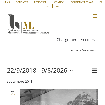
Passer
Panneau de gestion des cookies
LIENS
CONTACTS
RESIDENCE
LOCATION
SOUTIEN/MECENAT
FR
NL
EN
au
contenu
Chargement en cours...
Accueil
Évènements
22/9/2018
 - 
9/8/2026
Évènements
Navig
Liste
Navig
de
Sélectionnez
vues
septembre 2018
une
par
Évène
date.
consu
sam
22