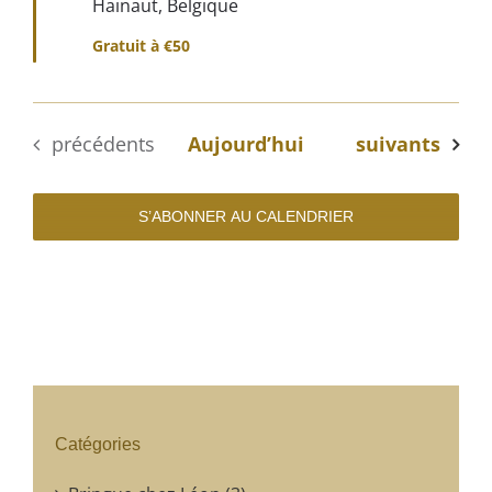
Hainaut, Belgique
Gratuit à €50
Évènements
Évènements
précédents
Aujourd’hui
suivants
S’ABONNER AU CALENDRIER
Catégories