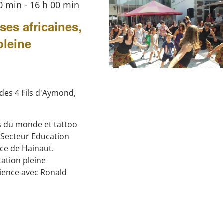
00 min
-
16 h 00 min
es africaines,
pleine
 des 4 Fils d'Aymond,
es du monde et tattoo
 Secteur Education
ince de Hainaut.
tation pleine
ience avec Ronald