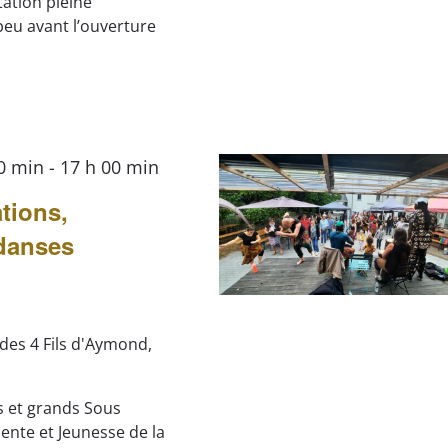
tation pleine
eu avant l’ouverture
00 min
-
17 h 00 min
tions,
 danses
 des 4 Fils d'Aymond,
ts et grands Sous
ente et Jeunesse de la