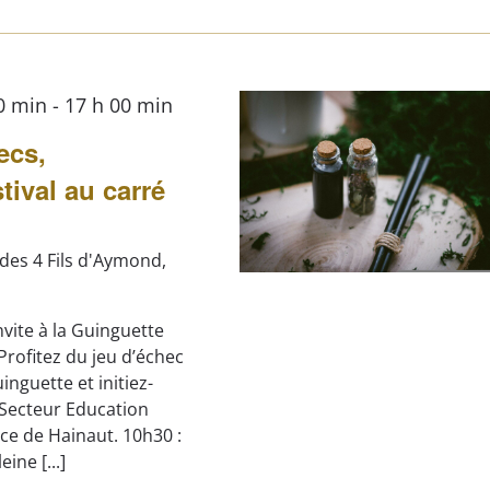
00 min
-
17 h 00 min
ecs,
tival au carré
 des 4 Fils d'Aymond,
invite à la Guinguette
 Profitez du jeu d’échec
inguette et initiez-
 Secteur Education
ce de Hainaut. 10h30 :
ine [...]