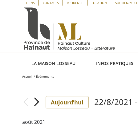
Passer
Panneau de gestion des cookies
LIENS
CONTACTS
RESIDENCE
LOCATION
SOUTIEN/MEC
au
contenu
LA MAISON LOSSEAU
INFOS PRATIQUES
Accueil
Évènements
22/8/2021
 -
Évènements
Aujourd’hui
Sélectionne
une
août 2021
date.