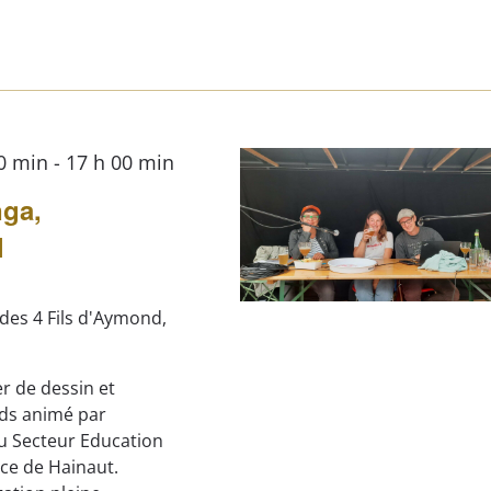
00 min
-
17 h 00 min
nga,
l
 des 4 Fils d'Aymond,
r de dessin et
nds animé par
u Secteur Education
ince de Hainaut.