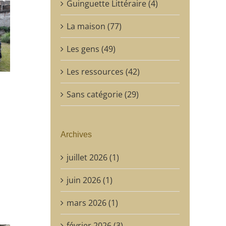
Guinguette Littéraire (4)
La maison (77)
Les gens (49)
Les ressources (42)
Sans catégorie (29)
Archives
juillet 2026 (1)
juin 2026 (1)
mars 2026 (1)
février 2026 (3)