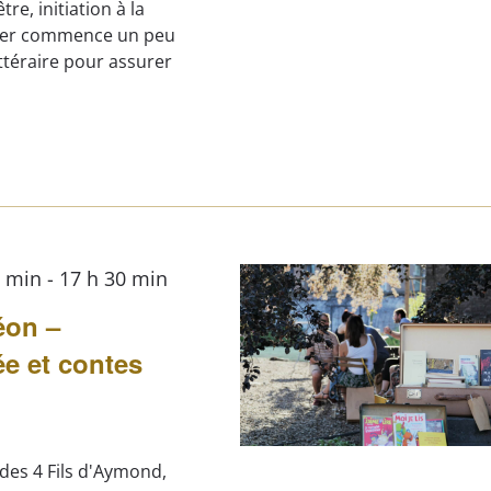
e, initiation à la
lier commence un peu
ttéraire pour assurer
0 min
-
17 h 30 min
éon –
ée et contes
 des 4 Fils d'Aymond,