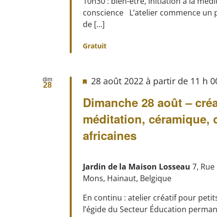
10h30 : bien-être, initiation à la médi
conscience L’atelier commence un p
de [...]
Gratuit
28 août 2022 à partir de 11 h 
dim
28
Dimanche 28 août – créa
méditation, céramique,
africaines
Jardin de la Maison Losseau
7, Rue
Mons, Hainaut, Belgique
En continu : atelier créatif pour peti
l’égide du Secteur Éducation perman