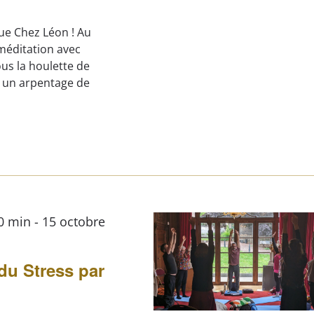
gue Chez Léon ! Au
méditation avec
us la houlette de
t un arpentage de
30 min
-
15 octobre
du Stress par