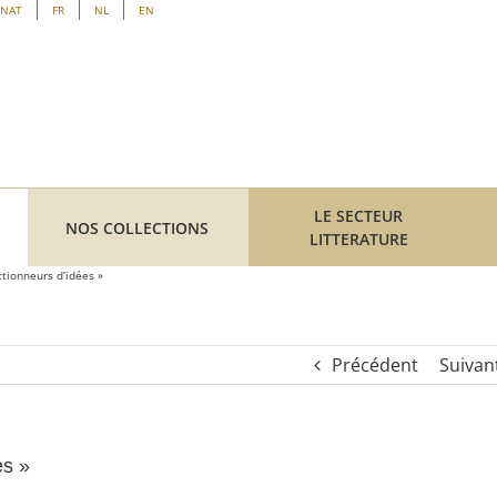
ENAT
FR
NL
EN
LE SECTEUR
NOS COLLECTIONS
LITTERATURE
ctionneurs d’idées »
Précédent
Suivan
es »