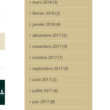
mars 2018 (3)
février 2018 (2)
janvier 2018 (4)
décembre 2017 (5)
est
Email
novembre 2017 (9)
octobre 2017 (7)
septembre 2017 (4)
août 2017 (2)
Une nouvelle
PASS-RANN :
juillet 2017 (6)
résidente à la
aison
votre accès
Maison Losseau
au se
privilégié à un
dans le cadre
juin 2017 (8)
anise
héritage culturel
d’un projet
fascinant
européen