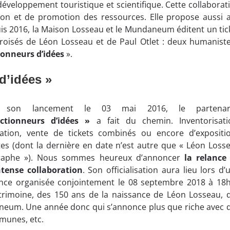
éveloppement touristique et scientifique. Cette collaborat
ion et de promotion des ressources. Elle propose aussi 
epuis 2016, la Maison Losseau et le Mundaneum éditent un tic
roisés de Léon Losseau et de Paul Otlet : deux humaniste
ionneurs d’idées
».
d’idées »
s son lancement le 03 mai 2016, le partenari
ectionneurs d’idées »
a fait du chemin. Inventorisati
ation, vente de tickets combinés ou encore d’expositi
tes (dont la dernière en date n’est autre que « Léon Loss
raphe »). Nous sommes heureux d’annoncer
la relance
ntense collaboration
. Son officialisation aura lieu lors d’
nce organisée conjointement le 08 septembre 2018 à 18
rimoine, des 150 ans de la naissance de Léon Losseau, 
neum. Une année donc qui s’annonce plus que riche avec 
mmunes, etc.