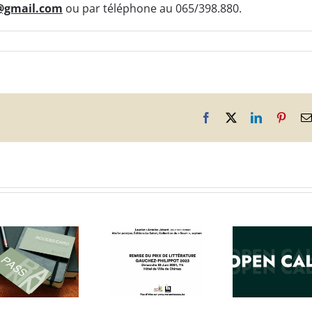
u@gmail.com
ou par téléphone au 065/398.880.
Facebook
X
LinkedIn
Pinter
APPEL À
Prix Gauchez-
RÉSIDENCES
La M
Philippot 2023 –
D’ARTISTES –
Losse
Atelier panique
‘ART NOUVEAU
réorg
couronné !
AS A NEW
EUTOPIA’