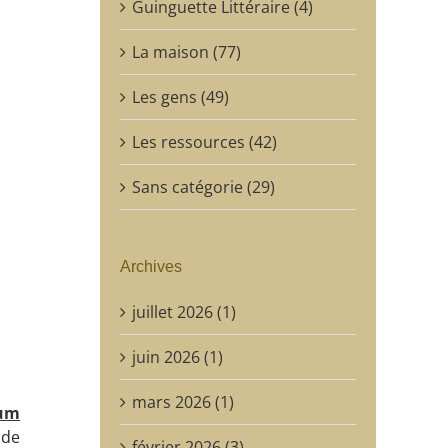
Guinguette Littéraire (4)
La maison (77)
Les gens (49)
Les ressources (42)
Sans catégorie (29)
Archives
juillet 2026 (1)
juin 2026 (1)
mars 2026 (1)
um
 de
février 2026 (3)