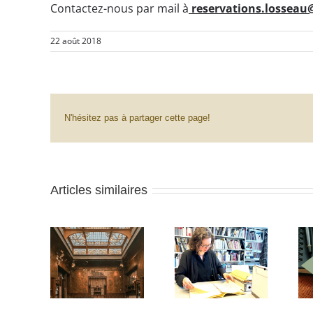
Contactez-nous par mail à
reservations.lossea
22 août 2018
N'hésitez pas à partager cette page!
Articles similaires
Une nouvelle
PASS-RANN :
résidente à la
Maison
votre accès
Maison Losseau
eau se
privilégié à un
dans le cadre
ganise
héritage culturel
d’un projet
fascinant
européen