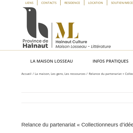
Passer
Panneau de gestion des cookies
LIENS
CONTACTS
RESIDENCE
LOCATION
SOUTIEN/MEC
au
contenu
LA MAISON LOSSEAU
INFOS PRATIQUES
Accueil
La maison
Les gens
Les ressources
Relance du partenariat « Colle
Relance du partenariat « Collectionneurs d’idé