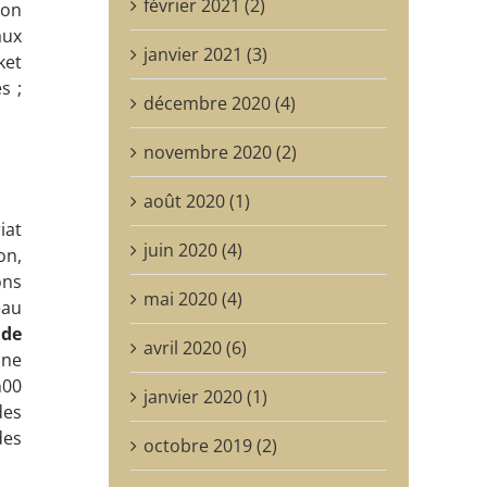
février 2021 (2)
ion
aux
janvier 2021 (3)
ket
s ;
décembre 2020 (4)
novembre 2020 (2)
août 2020 (1)
at
juin 2020 (4)
on,
ons
mai 2020 (4)
eau
 de
avril 2020 (6)
une
h00
janvier 2020 (1)
des
des
octobre 2019 (2)