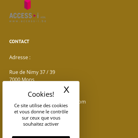
CONTACT
Adresse :
Rue de Nimy 37 / 39
7000 Mons
X
Masquer le band
Email :
reservations.losseau@gmail.com
Ce site utilise des cookies
et vous donne le contrôle
Tel: +32(0)65.398.880
sur ceux que vous
souhaitez activer