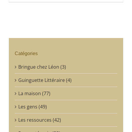
Catégories
Bringue chez Léon (3)
Guinguette Littéraire (4)
La maison (77)
Les gens (49)
Les ressources (42)